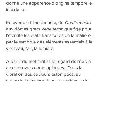
donne une apparence d’origine temporelle
incertaine.
En évoquant l’ancienneté, du
Quattrocento
aux dômes grecs cette technique fige pour
l’éternité les états transitoires de la matière,
par le symbole des éléments essentiels à la
vie: l’eau, l’air, la lumière.
A partir du motif initial, le regard donne vie
à ces œuvres contemplatives. Dans la
vibration des couleurs estompées, au
creux de la matière dans les accidents du
plâtre, dans les plis du motif du nuage,
dans l’espace imaginaire d’architectecures
immatérielles, surgissent de nouvelles
formes, paysages, images en mouvements
et aventures intérieures.
menu